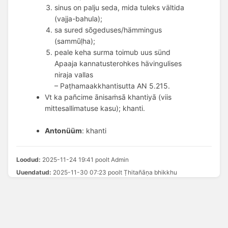
sinus on palju seda, mida tuleks vältida 
(vajja-bahula); 
sa sured sõgeduses/hämmingus 
(sammūḷha); 
peale keha surma toimub uus sünd 
Apaaja kannatusterohkes hävingulises 
niraja vallas 
– Paṭhamaakkhantisutta AN 5.215. 
Vt ka pañcime ānisaṁsā khantiyā (viis
mittesallimatuse kasu); khanti.
Antonüüm
: khanti
Loodud:
2025-11-24 19:41 poolt Admin
Uuendatud:
2025-11-30 07:23 poolt Ṭhitañāṇa bhikkhu