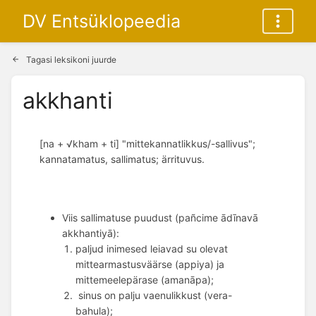
DV Entsüklopeedia
Tagasi leksikoni juurde
akkhanti
[na + √kham + ti] "mittekannatlikkus/-sallivus";
kannatamatus, sallimatus; ärrituvus.
Viis sallimatuse puudust (pañcime ādīnavā 
akkhantiyā): 
paljud inimesed leiavad su olevat
mittearmastusväärse (appiya) ja
mittemeelepärase (amanāpa);
 sinus on palju vaenulikkust (vera-
bahula); 