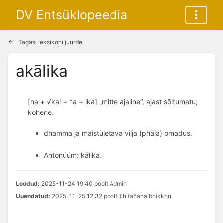
DV Entsüklopeedia
Tagasi leksikoni juurde
akālika
[na + √kal + *a + ika] „mitte ajaline“, ajast sõltumatu;
kohene.
dhamma ja maistületava vilja (phāla) omadus. 
Antonüüm: kālika.
Loodud:
2025-11-24 19:40 poolt Admin
Uuendatud:
2025-11-25 12:32 poolt Ṭhitañāṇa bhikkhu