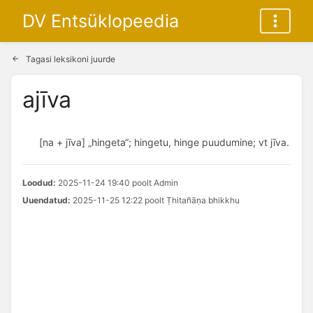
DV Entsüklopeedia
Tagasi leksikoni juurde
ajīva
[na + jīva] „hingeta“; hingetu, hinge puudumine; vt jīva.
Loodud:
2025-11-24 19:40 poolt Admin
Uuendatud:
2025-11-25 12:22 poolt Ṭhitañāṇa bhikkhu