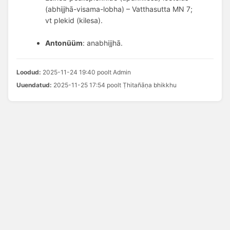
(abhijjhā-visama-lobha) – Vatthasutta MN 7;
vt plekid (kilesa).
Antonüüm
: anabhijjhā.
Loodud:
2025-11-24 19:40 poolt Admin
Uuendatud:
2025-11-25 17:54 poolt Ṭhitañāṇa bhikkhu