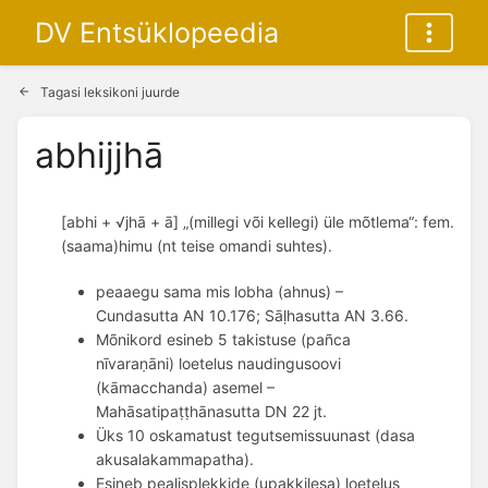
DV Entsüklopeedia
Tagasi leksikoni juurde
abhijjhā
[abhi + √jhā + ā] „(millegi või kellegi) üle mõtlema“: fem.
(saama)himu (nt teise omandi suhtes).
peaaegu sama mis lobha (ahnus) – 
Cundasutta AN 10.176; Sāḷhasutta AN 3.66. 
Mõnikord esineb 5 takistuse (pañca 
nīvaraṇāni) loetelus naudingusoovi 
(kāmacchanda) asemel – 
Mahāsatipaṭṭhānasutta DN 22 jt. 
Üks 10 oskamatust tegutsemissuunast (dasa 
akusalakammapatha). 
Esineb pealisplekkide (upakkilesa) loetelus